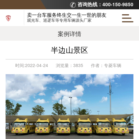
咨询热线：400-150-9850
卖一台车服务终生交一生一世的朋友
观光车、巡逻车等专用车辆源头厂家
案例详情
半边山景区
时间:
2022-04-24
浏览量：
3835
作者：
专菱车辆