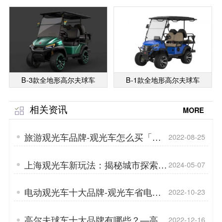
B-3款全地形高尔夫球车
B-1款全地形高尔夫球车
相关资讯
MORE
旅游观光车品牌-观光车怎么买「专
2022-08-25
菱」
上海观光车新玩法：揭秘城市探索家
2024-05-07
如何用观光车玩转魔都风光！「专
菱」
电动观光车十大品牌-观光车省电技
2022-10-23
巧「专菱」
高尔夫球车十大品牌有哪些？—高尔
2022-12-16