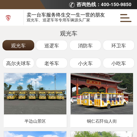
咨询热线：400-150-9850
卖一台车服务终生交一生一世的朋友
观光车、巡逻车等专用车辆源头厂家
观光车
观光车
巡逻车
消防车
环卫车
高尔夫球车
老爷车
小火车
小吃车
半边山景区
铜仁石阡仙人街