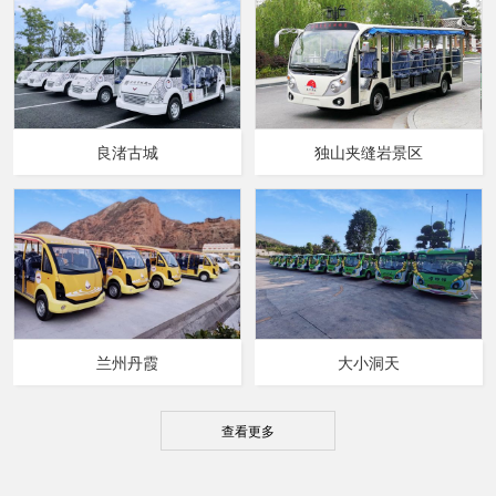
良渚古城
独山夹缝岩景区
兰州丹霞
大小洞天
查看更多