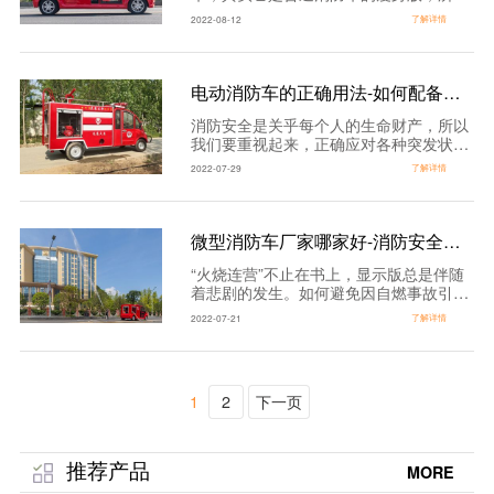
也叫小型消防车，迷你消防车，微型消防
了解详情
2022-08-12
车。电动消防车的优点是节能环保，行驶
成本低，车型小可以迅速到达一些狭窄的
街道，在大的消防车到达之前对火势进行
控制可以说是灭火在萌芽状态，微型电动
电动消防车的正确用法-如何配备微
消防车品牌哪家好？接下来就电动消防车
型电动消防车「专菱」
消防安全是关乎每个人的生命财产，所以
的各种性能进行分析介绍。电动消防车性
我们要重视起来，正确应对各种突发状
能。
况，而这个时电动消防车的正确用法就显
了解详情
2022-07-29
得尤为重要，它可以及时应对各种消防隐
患。
微型消防车厂家哪家好-消防安全是
重中之重「专菱」
“火烧连营”不止在书上，显示版总是伴随
着悲剧的发生。如何避免因自燃事故引起
的连锁反应？减少生命财产损失，配备一
了解详情
2022-07-21
台电动四轮消防车，结局可能大不相同。
电微型消防车厂家哪家好，具有道路消防
车生产资质厂家，选专菱。
1
2
下一页
推荐产品
MORE