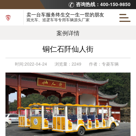
咨询热线：400-150-9850
卖一台车服务终生交一生一世的朋友
观光车、巡逻车等专用车辆源头厂家
案例详情
铜仁石阡仙人街
时间:
2022-04-24
浏览量：
2249
作者：
专菱车辆