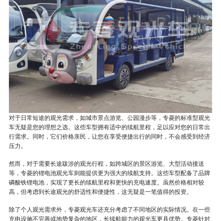
对于日常短途的观光需求，如城市景点游览、公园漫步等，专菱的标准型观光
车无疑是您的理想之选。这些车型拥有适中的续航里程，足以应对您的日常出
行需求。同时，它们价格亲民，让您在享受便捷出行的同时，不会感受到经济
压力。
然而，对于需要长途跋涉的观光行程，如跨城区的景区游览、大型活动接送
等，专菱的锂电池观光车则能提供更为强大的续航支持。这些车型配备了品牌
磷酸铁锂电池，实现了更长的续航里程和更快的充电速度。虽然价格相对较
高，但考虑到长途观光的舒适性和便捷性，这无疑是一笔值得的投资。
除了个人观光需求外，专菱观光车还充分考虑了不同地区的实际情况。在一些
充电设施不完善或地势复杂的地区，长续航能力的观光车更具优势。专菱针对