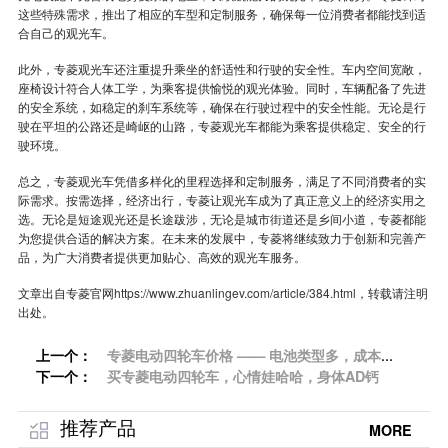
这些特殊需求，推出了相应的车型和定制服务，确保每一位消费者都能找到适
合自己的观光车。
此外，专菱观光车还注重提升乘坐的舒适性和行驶的安全性。车内空间宽敞，
座椅设计符合人体工学，为乘客提供愉悦的观光体验。同时，车辆配备了先进
的安全系统，如稳定的刹车系统等，确保在行驶过程中的安全性能。无论是行
驶在平坦的公路还是崎岖的山路，专菱观光车都能为乘客提供稳定、安全的行
驶环境。
总之，专菱观光车凭借多样化的里程选择和定制服务，满足了不同消费者的实
际需求。按需选择，经济出行，专菱让观光车成为了真正意义上的经济实用之
选。无论是短途观光还是长途跋涉，无论是城市街道还是乡间小道，专菱都能
为您提供合适的解决方案。在未来的发展中，专菱将继续致力于创新和完善产
品，为广大消费者提供更加贴心、高效的观光车服务。
文章出自专菱官网
https://www.zhuanlingev.com/article/384.html
，转载请注明
出处。
上一个：
专菱电动四轮车价格 —— 电池类型多，成本
下一个：
各不同。选对电池，省钱更省心
买专菱电动四轮车，心情娃哈哈，身体AD钙
推荐产品
MORE