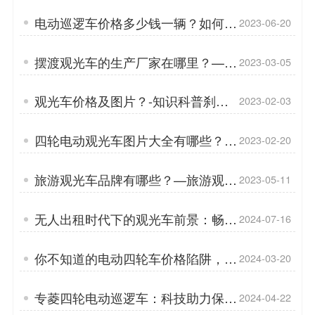
电动巡逻车价格多少钱一辆？如何正
2023-06-20
确选购电动巡逻车「专菱」
摆渡观光车的生产厂家在哪里？——
2023-03-05
摆渡观光车的车型有哪几种？「专
菱」
观光车价格及图片？-知识科普刹车
2023-02-03
油管「专菱」
四轮电动观光车图片大全有哪些？—
2023-02-20
四轮电动观光车用什么电池好「专
菱」
旅游观光车品牌有哪些？—旅游观光
2023-05-11
车的发展现状如何？「专菱」
无人出租时代下的观光车前景：畅享
2024-07-16
无限可能「专菱」
你不知道的电动四轮车价格陷阱，我
2024-03-20
都踩过——品牌[专菱]
专菱四轮电动巡逻车：科技助力保安
2024-04-22
升级！「专菱」