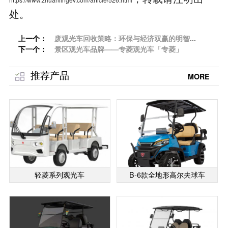
处。
上一个：
废观光车回收策略：环保与经济双赢的明智选
下一个：
择「专菱」
景区观光车品牌——专菱观光车「专菱」
推荐产品
MORE
轻菱系列观光车
B-6款全地形高尔夫球车