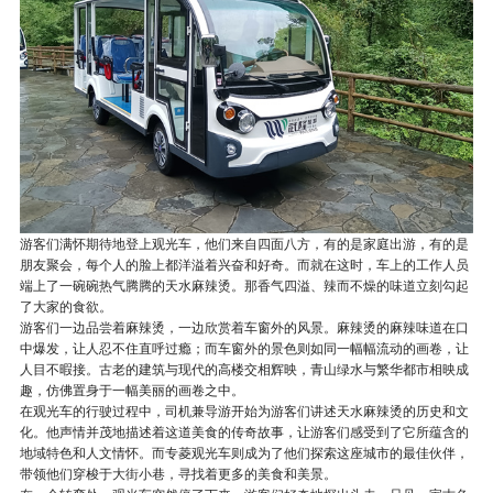
游客们满怀期待地登上观光车，他们来自四面八方，有的是家庭出游，有的是
朋友聚会，每个人的脸上都洋溢着兴奋和好奇。而就在这时，车上的工作人员
端上了一碗碗热气腾腾的天水麻辣烫。那香气四溢、辣而不燥的味道立刻勾起
了大家的食欲。
游客们一边品尝着麻辣烫，一边欣赏着车窗外的风景。麻辣烫的麻辣味道在口
中爆发，让人忍不住直呼过瘾；而车窗外的景色则如同一幅幅流动的画卷，让
人目不暇接。古老的建筑与现代的高楼交相辉映，青山绿水与繁华都市相映成
趣，仿佛置身于一幅美丽的画卷之中。
在观光车的行驶过程中，司机兼导游开始为游客们讲述天水麻辣烫的历史和文
化。他声情并茂地描述着这道美食的传奇故事，让游客们感受到了它所蕴含的
地域特色和人文情怀。而专菱观光车则成为了他们探索这座城市的最佳伙伴，
带领他们穿梭于大街小巷，寻找着更多的美食和美景。