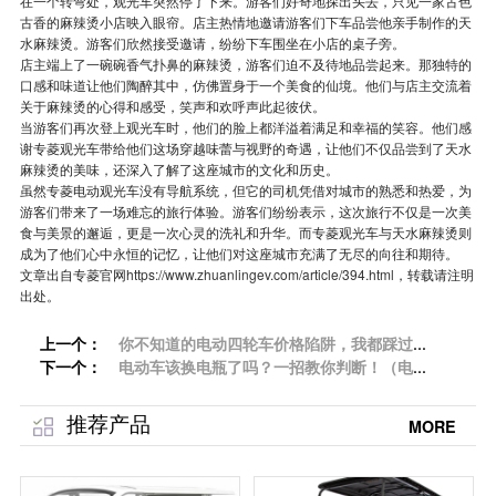
在一个转弯处，观光车突然停了下来。游客们好奇地探出头去，只见一家古色
古香的麻辣烫小店映入眼帘。店主热情地邀请游客们下车品尝他亲手制作的天
水麻辣烫。游客们欣然接受邀请，纷纷下车围坐在小店的桌子旁。
店主端上了一碗碗香气扑鼻的麻辣烫，游客们迫不及待地品尝起来。那独特的
口感和味道让他们陶醉其中，仿佛置身于一个美食的仙境。他们与店主交流着
关于麻辣烫的心得和感受，笑声和欢呼声此起彼伏。
当游客们再次登上观光车时，他们的脸上都洋溢着满足和幸福的笑容。他们感
谢专菱观光车带给他们这场穿越味蕾与视野的奇遇，让他们不仅品尝到了天水
麻辣烫的美味，还深入了解了这座城市的文化和历史。
虽然专菱电动观光车没有导航系统，但它的司机凭借对城市的熟悉和热爱，为
游客们带来了一场难忘的旅行体验。游客们纷纷表示，这次旅行不仅是一次美
食与美景的邂逅，更是一次心灵的洗礼和升华。而专菱观光车与天水麻辣烫则
成为了他们心中永恒的记忆，让他们对这座城市充满了无尽的向往和期待。
文章出自专菱官网
https://www.zhuanlingev.com/article/394.html
，转载请注明
出处。
上一个：
你不知道的电动四轮车价格陷阱，我都踩过
下一个：
——车型[专菱]
电动车该换电瓶了吗？一招教你判断！（电动
观光车）「专菱」
推荐产品
MORE