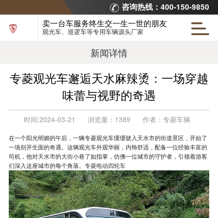
咨询热线：400-150-9850
卖一台车服务终生交一生一世的朋友
观光车、巡逻车等专用车辆源头厂家
新闻详情
专菱观光车邂逅天水麻辣烫：一场穿越
味蕾与视野的奇遇
时间:
2024-03-21
浏览量：
1389
作者：
专菱车辆
在一个阳光明媚的午后，一辆专菱观光车缓缓驶入天水市的街道景区，开始了
一场别开生面的奇遇。这辆观光车外观华丽，内饰舒适，配备一位经验丰富的
司机，他对天水市的大街小巷了如指掌，仿佛一位城市的守护者，引领着游客
们深入这座城市的每个角落。
专菱电动四轮车