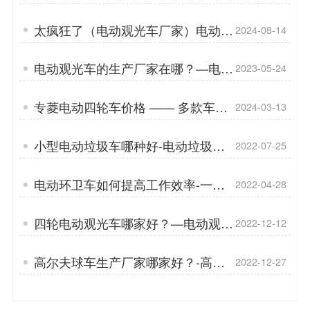
率的秘诀！「专菱」
太疯狂了（电动观光车厂家）电动观
2024-08-14
光车价格及图片「专菱」
电动观光车的生产厂家在哪？—电动
2023-05-24
观光车的后期保养注意事项「专菱」
专菱电动四轮车价格 —— 多款车
2024-03-13
型，如何抉择？性价比为王，选车不
迷茫
小型电动垃圾车哪种好-电动垃圾车
2022-07-25
保养「专菱」
电动环卫车如何提高工作效率-一举
2022-04-28
多得好宝贝「专菱」
四轮电动观光车哪家好？—电动观光
2022-12-12
车的爬坡能力怎么样？[专菱]
高尔夫球车生产厂家哪家好？-高尔
2022-12-27
夫球车的驾驶规则「专菱」