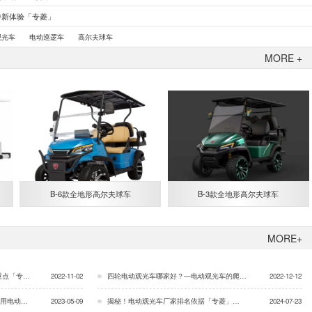
游新体验「专菱」
观光车
电动巡逻车
高尔夫球车
MORE +
B-6款全地形高尔夫球车
B-3款全地形高尔夫球车
MORE+
专菱」…
2022-11-02
四轮电动观光车哪家好？—电动观光车的爬坡能力怎么样？[专菱]…
2022-12-12
项「专菱」…
2023-05-09
揭秘！电动观光车厂家排名依据「专菱」…
2024-07-23