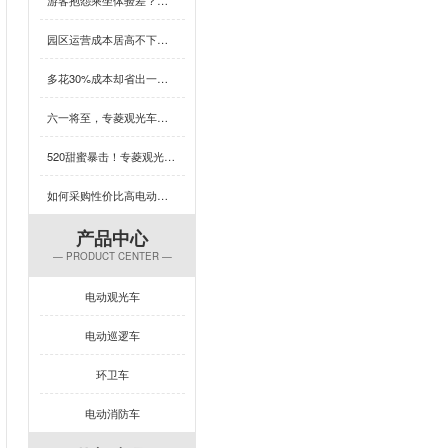
园区运营成本居高不下？这款用五菱配件的观光车，耐用又省心，速看！
多花30%成本却省出一台车的钱？这款观光车凭什么颠覆性价比认知？
六一将至，专菱观光车为你的乐园增添欢乐保障
520甜蜜暴击！专菱观光车整车焊接，用硬核实力守护浪漫旅程
如何采购性价比高电动旅游观光车？这几招必学
产品中心
— PRODUCT CENTER —
电动观光车
电动巡逻车
环卫车
电动消防车