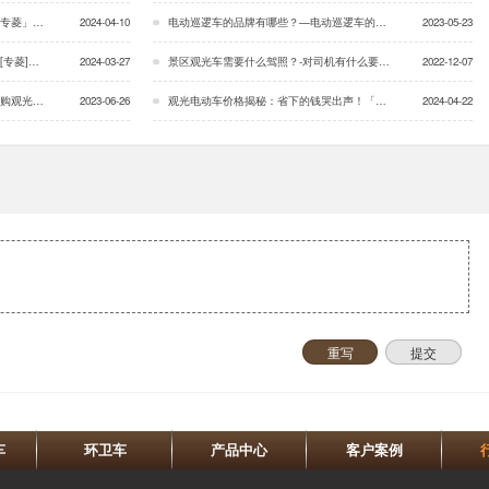
专菱」…
2024-04-10
电动巡逻车的品牌有哪些？—电动巡逻车的优势「专菱」…
2023-05-23
专菱]…
2024-03-27
景区观光车需要什么驾照？-对司机有什么要求？[专菱]…
2022-12-07
专菱」…
2023-06-26
观光电动车价格揭秘：省下的钱哭出声！「专菱」…
2024-04-22
重写
提交
车
环卫车
产品中心
客户案例