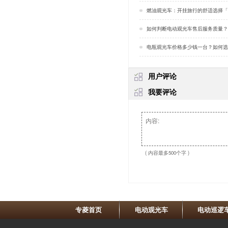
燃油观光车：开挂旅行的舒适选择「
如何判断电动观光车售后服务质量？[
电瓶观光车价格多少钱一台？如何选购观光车「
用户评论
我要评论
( 内容最多500个字 )
专菱首页
电动观光车
电动巡逻