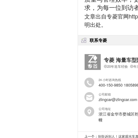
求，为每一位到访
文章出自专菱官网
htt
明出处。
联系专菱
专菱 海量车型
20年造车经验
年
24 小时咨询热线
400-150-9850 180589
公司邮箱
zlingcar@zlingcar.com
公司地址
浙江省金华市婺城区乾
幢
上一个：
别告诉别人！这家观光车