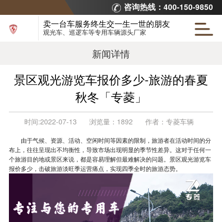
咨询热线：400-150-9850
卖一台车服务终生交一生一世的朋友
观光车、巡逻车等专用车辆源头厂家
新闻详情
景区观光游览车报价多少-旅游的春夏
秋冬「专菱」
时间:
2022-07-13
浏览量：
1892
作者：
专菱车辆
由于气候、资源、活动、空闲时间等因素的限制，旅游者在活动时间的分
布上，往往呈现出不均衡性，导致市场出现明显的季节性差异。这对于任何一
个旅游目的地或景区来说，都是容易理解但最难解决的问题。景区观光游览车
报价多少，击破旅游淡旺季运营痛点，实现四季全时的旅游态势。