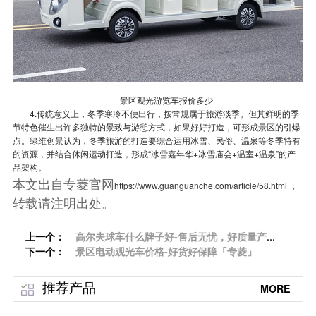
景区观光游览车报价多少
4.传统意义上，冬季寒冷不便出行，按常规属于旅游淡季。但其鲜明的季
节特色催生出许多独特的景致与游憩方式，如果好好打造，可形成景区的引爆
点。绿维创景认为，冬季旅游的打造要综合运用冰雪、民俗、温泉等冬季特有
的资源，并结合休闲运动打造，形成“冰雪嘉年华+冰雪庙会+温室+温泉”的产
品架构。
本文出自专菱官网
，
https://www.guanguanche.com/article/58.html
转载请注明出处。
上一个：
高尔夫球车什么牌子好-售后无忧，好质量产品
下一个：
「专菱」
景区电动观光车价格-好货好保障「专菱」
推荐产品
MORE