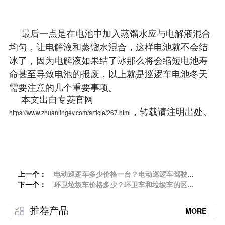
最后一点是在电池中加入蒸馏水应与电解液混合
均匀，让电解液和蒸馏水混合，这样电池就不会结
冰了，因为电解液如果结了冰那么将会缩短电池寿
命甚至导致电池的报废，以上就是巡逻车电池冬天
需要注意的几个重要事项。
本文出自专菱官网
，转载请注明出处。
https://www.zhuanlingev.com/article/267.html
上一个：
电动巡逻车多少价格一台？电动巡逻车驾驶注
下一个：
意点「专菱」
环卫垃圾车价格多少？环卫车和垃圾车的区别
「专菱」
推荐产品
MORE