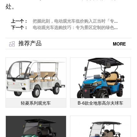
处。
上一个：
把握此刻，电动观光车低价购入正当时「专
下一个：
菱」
电动观光车选购技巧：专为景区定制的绿色出
行方案「专菱」
推荐产品
MORE
轻菱系列观光车
B-6款全地形高尔夫球车