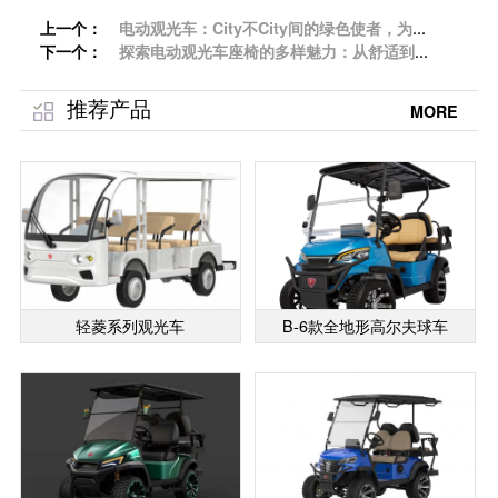
上一个：
​电动观光车：City不City间的绿色使者，为景
下一个：
区增添灵动风采「专菱」
探索电动观光车座椅的多样魅力：从舒适到奢
华的升级之旅「专菱」
推荐产品
MORE
轻菱系列观光车
B-6款全地形高尔夫球车