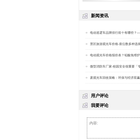
新闻资讯
电动巡逻车品牌排行前十有哪些？—— 第一次开巡逻车需要注意什
景区旅游观光车价格-座位数多种选择「
电动观光车价格报价表？铅酸免维护电池的优点
微型消防车厂家-校园安全很重要「
废观光车回收策略：环保与经济双赢的明智选择
用户评论
我要评论