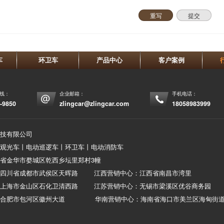
重写
提交
车
环卫车
产品中心
客户案例
热线：
企业邮箱：
手机电话：
-9850
zlingcar@zlingcar.com
18058983999
技有限公司
观光车丨电动巡逻车丨环卫车丨电动消防车
省金华市婺城区乾西乡坛里郑村3幢
：四川省成都市武侯区天晖路 江西营销中心：江西省南昌市湾里
：上海市金山区石化卫清西路 江苏营销中心：无锡市梁溪区优谷商务园
：合肥市包河区徽州大道 华南营销中心：海南省海口市美兰区海甸街