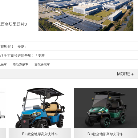
西乡坛里郑村3
值得购买？「专菱」
吗？千万别掉进这些坑！「专菱」
观光车
电动巡逻车
高尔夫球车
MORE +
B-6款全地形高尔夫球车
B-3款全地形高尔夫球车