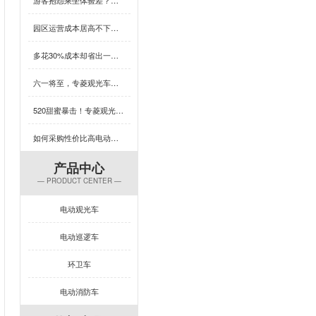
园区运营成本居高不下？这款用五菱配件的观光车，耐用又省心，速看！
多花30%成本却省出一台车的钱？这款观光车凭什么颠覆性价比认知？
六一将至，专菱观光车为你的乐园增添欢乐保障
520甜蜜暴击！专菱观光车整车焊接，用硬核实力守护浪漫旅程
如何采购性价比高电动旅游观光车？这几招必学
产品中心
— PRODUCT CENTER —
电动观光车
电动巡逻车
环卫车
电动消防车