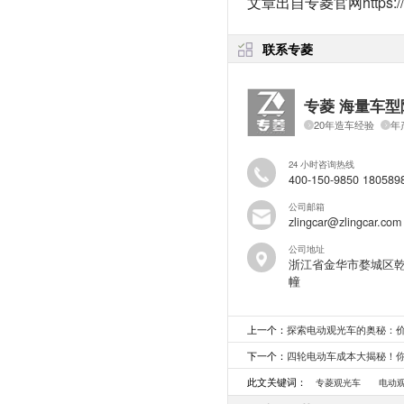
文章出自专菱官网
https:
联系专菱
专菱 海量车型
20年造车经验
年
24 小时咨询热线
400-150-9850 180589
公司邮箱
zlingcar@zlingcar.com
公司地址
浙江省金华市婺城区乾
幢
上一个：
探索电动观光车的奥秘：
下一个：
四轮电动车成本大揭秘！
此文关键词：
专菱观光车
电动