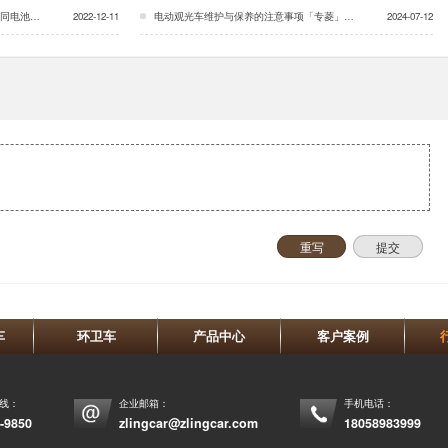
[专菱]…
2022-12-11
电动观光车维护与保养的注意事项「专菱」…
2024-07-12
重写
提交
车
环卫车
产品中心
客户案例
热线：
企业邮箱：
手机电话：
-9850
zlingcar@zlingcar.com
18058983999