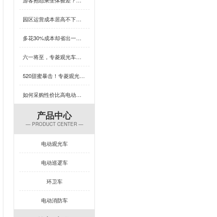
园区运营成本居高不下？这款用五菱配件的观光车，耐用又省心，速看！
多花30%成本却省出一台车的钱？这款观光车凭什么颠覆性价比认知？
六一将至，专菱观光车为你的乐园增添欢乐保障
520甜蜜暴击！专菱观光车整车焊接，用硬核实力守护浪漫旅程
如何采购性价比高电动旅游观光车？这几招必学
产品中心
— PRODUCT CENTER —
电动观光车
电动巡逻车
环卫车
电动消防车