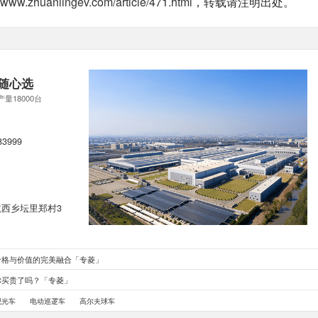
//www.zhuanlingev.com/article/471.html
，转载请注明出处。
随心选
产量18000台
83999
西乡坛里郑村3
价格与价值的完美融合「专菱」
你买贵了吗？「专菱」
观光车
电动巡逻车
高尔夫球车