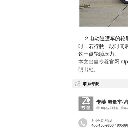
2.电动巡逻车的
时，若行驶一段时间
这一点轮胎压力。
本文出自专菱官网
htt
明出处。
联系专菱
专菱 海量车型
20年造车经验
年
24 小时咨询热线
400-150-9850 180589