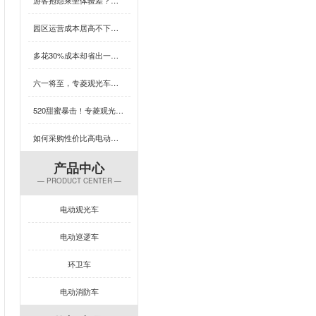
园区运营成本居高不下？这款用五菱配件的观光车，耐用又省心，速看！
多花30%成本却省出一台车的钱？这款观光车凭什么颠覆性价比认知？
六一将至，专菱观光车为你的乐园增添欢乐保障
520甜蜜暴击！专菱观光车整车焊接，用硬核实力守护浪漫旅程
如何采购性价比高电动旅游观光车？这几招必学
产品中心
— PRODUCT CENTER —
电动观光车
电动巡逻车
环卫车
电动消防车