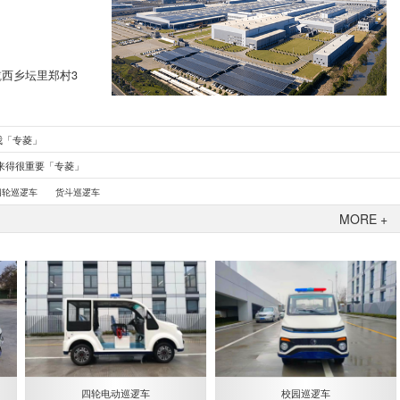
西乡坛里郑村3
我「专菱」
来得很重要「专菱」
四轮巡逻车
货斗巡逻车
MORE +
四轮电动巡逻车
校园巡逻车