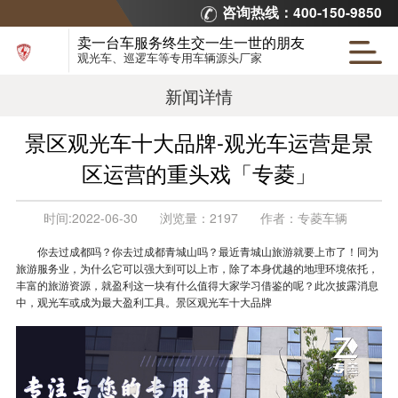
咨询热线：400-150-9850
卖一台车服务终生交一生一世的朋友
观光车、巡逻车等专用车辆源头厂家
新闻详情
景区观光车十大品牌-观光车运营是景
区运营的重头戏「专菱」
时间:
2022-06-30
浏览量：
2197
作者：
专菱车辆
你去过成都吗？你去过成都青城山吗？最近青城山旅游就要上市了！同为
旅游服务业，为什么它可以强大到可以上市，除了本身优越的地理环境依托，
丰富的旅游资源，就盈利这一块有什么值得大家学习借鉴的呢？此次披露消息
中，观光车或成为最大盈利工具。景区观光车十大品牌