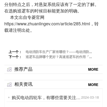
分别特点之后，对悬架系统应该有了一定的了解。
在选购巡逻车的时候目标能更加的明确。
本文出自专菱官网
https://www.zhuanlingev.com/article/285.html
，转
载请注明出处。
上一个：
电动消防车生产厂家有哪些？——电动消防车
下一个：
的日常维护「专菱」
巡逻车品牌哪个更好？高速巡逻车的作用「专
菱」
推荐产品
MORE
相关资讯
MORE
购买电动四轮车，有哪些需要关注的
2024-03-18
地方？——服务