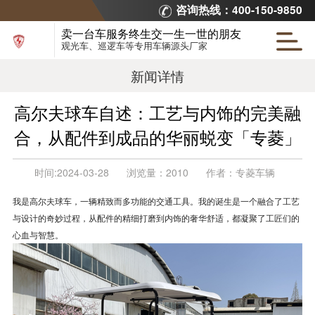
咨询热线：400-150-9850
卖一台车服务终生交一生一世的朋友
观光车、巡逻车等专用车辆源头厂家
新闻详情
高尔夫球车自述：工艺与内饰的完美融
合，从配件到成品的华丽蜕变「专菱」
时间:
2024-03-28
浏览量：
2010
作者：
专菱车辆
我是高尔夫球车，一辆精致而多功能的交通工具。我的诞生是一个融合了工艺
与设计的奇妙过程，从配件的精细打磨到内饰的奢华舒适，都凝聚了工匠们的
心血与智慧。