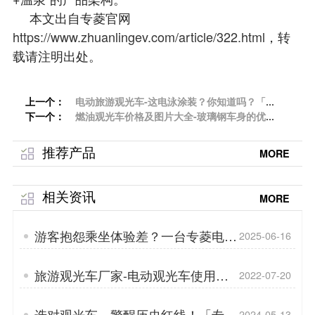
本文出自专菱官
网
https://www.zhuanlingev.com/article/322.html
，转
载请注明出处。
上一个：
电动旅游观光车-这电泳涂装？你知道吗？「专
下一个：
菱」
燃油观光车价格及图片大全-玻璃钢车身的优点
「专菱」
推荐产品
MORE
相关资讯
MORE
游客抱怨乘坐体验差？一台专菱电动
2025-06-16
旅游观光车，打造回头率100%的舒
适旅程！
旅游观光车厂家-电动观光车使用特
2022-07-20
点「专菱」
选对观光车，警醒历史红线！「专
2024-05-13