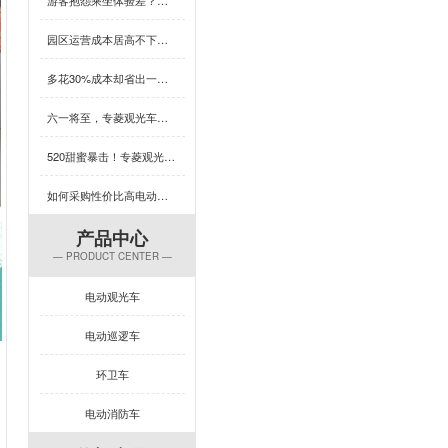
园区运营成本居高不下？这款用五菱配件的观光车，耐用又省心，速看！
多花30%成本却省出一台车的钱？这款观光车凭什么颠覆性价比认知？
六一将至，专菱观光车为你的乐园增添欢乐保障
520甜蜜暴击！专菱观光车整车焊接，用硬核实力守护浪漫旅程
如何采购性价比高电动旅游观光车？这几招必学
产品中心
— PRODUCT CENTER —
电动观光车
电动巡逻车
环卫车
电动消防车