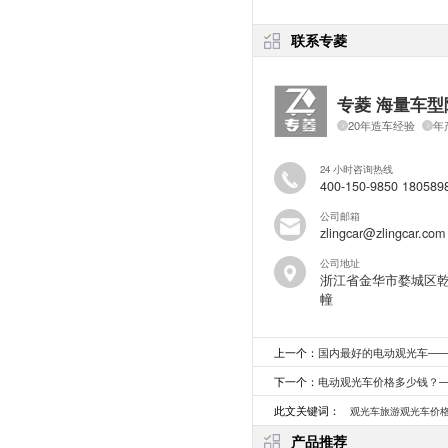
联系专菱
专菱 海量车型
20年造车经验
年
24 小时咨询热线
400-150-9850 180589
公司邮箱
zlingcar@zlingcar.com
公司地址
浙江省金华市婺城区乾
幢
上一个：
国内最好的电动观光车—
下一个：
电动观光车价格多少钱？
此文关键词：
观光车旅游观光车价
产品推荐