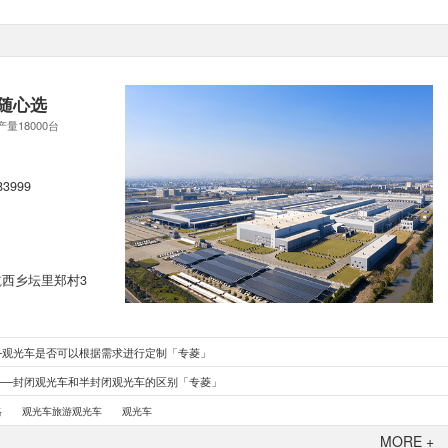
随心选
产量18000台
83999
西乡坛里郑村3
—观光车是否可以根据需求进行定制「专菱」
——封闭观光车和半封闭观光车的区别「专菱」
格
观光车旅游观光车
观光车
MORE +