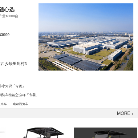
随心选
产量18000台
83999
西乡坛里郑村3
养小知识「专菱」
消防车性能怎么样「专菱」
观光车
电动游览车
MORE +