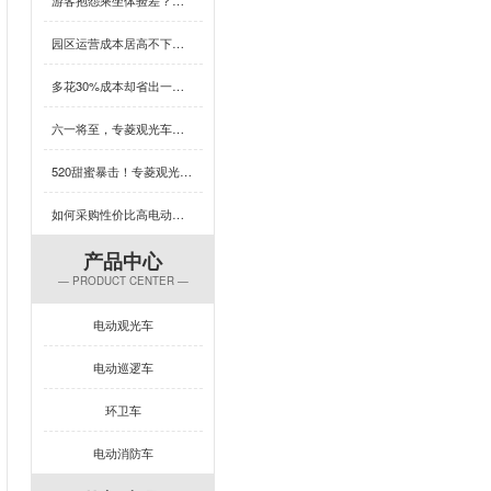
园区运营成本居高不下？这款用五菱配件的观光车，耐用又省心，速看！
多花30%成本却省出一台车的钱？这款观光车凭什么颠覆性价比认知？
六一将至，专菱观光车为你的乐园增添欢乐保障
520甜蜜暴击！专菱观光车整车焊接，用硬核实力守护浪漫旅程
如何采购性价比高电动旅游观光车？这几招必学
产品中心
— PRODUCT CENTER —
电动观光车
电动巡逻车
环卫车
电动消防车