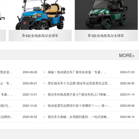
B-6款全地形高尔夫球车
B-3款全地形高尔夫球车
MORE+
「专菱」…
2024-06-26
揭秘！电动观光车厂家排名依据「专菱」…
2024-07-23
专菱」…
2023-06-27
景区观光车十大品牌-观光车运营是景区运营的重头戏「专菱」…
2022-06-30
「专菱」…
2022-10-31
观光车价格及图片多少?-观光车的上门维修服务「专菱」…
2023-01-14
专菱]…
2022-10-20
电动巡逻车品牌排行前十有哪些？—— 第一次开巡逻车需要注意什么？「专菱」…
2023-09-08
「专菱」…
2023-05-25
观光车大揭秘：从驾驶到盈利，一站式攻略！「专菱」…
2024-06-14