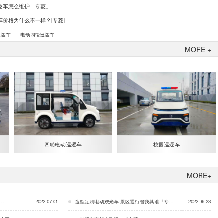
逻车怎么维护「专菱」
车价格为什么不一样？[专菱]
巡逻车
电动四轮巡逻车
MORE +
四轮电动巡逻车
校园巡逻车
MORE+
」…
2022-07-01
造型定制电动观光车-景区通行舍我其谁「专菱」…
2022-06-23