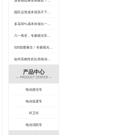
园区运营成本居高不下？这款用五菱配件的观光车，耐用又省心，速看！
多花30%成本却省出一台车的钱？这款观光车凭什么颠覆性价比认知？
六一将至，专菱观光车为你的乐园增添欢乐保障
520甜蜜暴击！专菱观光车整车焊接，用硬核实力守护浪漫旅程
如何采购性价比高电动旅游观光车？这几招必学
产品中心
— PRODUCT CENTER —
电动观光车
电动巡逻车
环卫车
电动消防车