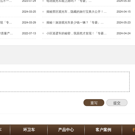
「专菱」…
2023-07-24
电动观光车能上路吗？「专菱」…
2024-05-30
2024-03-25
揭秘景区观光车，隐藏的旅行宝典大公开！「专菱」…
2024-04-15
专菱」…
2024-03-29
揭秘！旅游观光车多少钱一辆？「专菱」…
2024-05-23
「专菱」…
2022-07-13
小区巡逻车的秘密，我居然才发现！「专菱」…
2024-04-24
重写
提交
车
环卫车
产品中心
客户案例