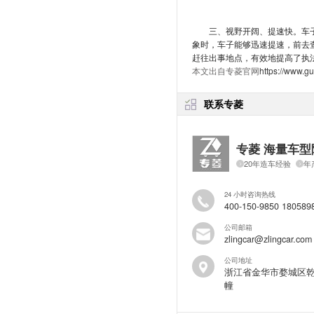
三、视野开阔、提速快。车
象时，车子能够迅速提速，前去
赶往出事地点，有效地提高了执
本文出自专菱官网
https://www.g
联系专菱
专菱 海量车型
20年造车经验
年
24 小时咨询热线
400-150-9850 180589
公司邮箱
zlingcar@zlingcar.com
公司地址
浙江省金华市婺城区乾
幢