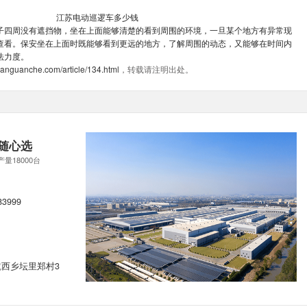
江苏电动巡逻车多少钱
子四周没有遮挡物，坐在上面能够清楚的看到周围的环境，一旦
某个地方有异常现
查看。保安坐在上面时既能够看到更远的地方，了解周围的动态，又能够在时间内
法力度。
uanguanche.com/article/134.html
，转载请注明出处。
随心选
产量18000台
83999
西乡坛里郑村3