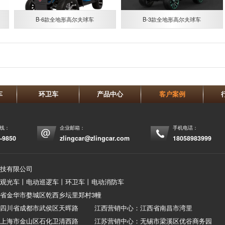
B-6款全地形高尔夫球车
B-3款全地形高尔夫球车
车
环卫车
产品中心
客户案例
热线：
企业邮箱：
手机电话：
-9850
zlingcar@zlingcar.com
18058983999
技有限公司
观光车丨电动巡逻车丨环卫车丨电动消防车
省金华市婺城区乾西乡坛里郑村3幢
：四川省成都市武侯区天晖路 江西营销中心：江西省南昌市湾里
：上海市金山区石化卫清西路 江苏营销中心：无锡市梁溪区优谷商务园