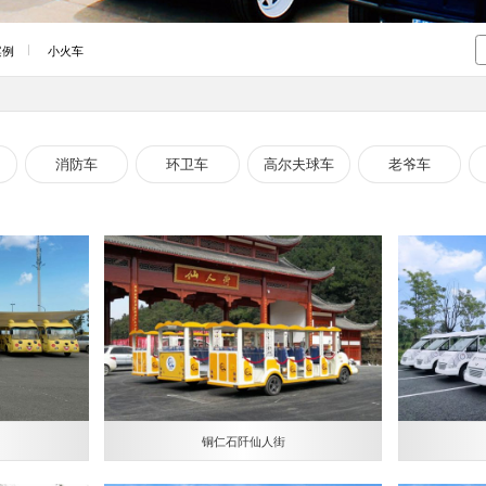
案例
小火车
消防车
环卫车
高尔夫球车
老爷车
铜仁石阡仙人街