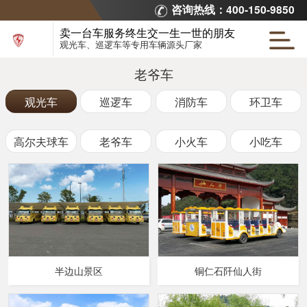
咨询热线：400-150-9850
卖一台车服务终生交一生一世的朋友
观光车、巡逻车等专用车辆源头厂家
老爷车
观光车
巡逻车
消防车
环卫车
高尔夫球车
老爷车
小火车
小吃车
半边山景区
铜仁石阡仙人街