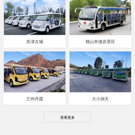
良渚古城
独山夹缝岩景区
兰州丹霞
大小洞天
查看更多