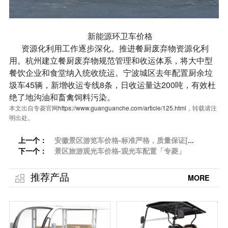
新能源环卫车价格
资源化利用工作逐步深化。推进餐厨废弃物资源化利
用。杭州建立餐厨废弃物规范管理和收运体系，将大中型
餐饮企业和食堂纳入统收统运。宁波城区去年配置厨余垃
圾车45辆，新增收运专线8条，日收运量达200吨，有效杜
绝了地沟油和畜禽饲料污染。
本文出自专菱官网
https://www.guanguanche.com/article/125.html
，转载请注
明出处。
上一个：
安徽景区游览车价格-标准严格，质量保证[专
下一个：
菱]
景区旅游观光车价格-观光车配置「专菱」
推荐产品
MORE