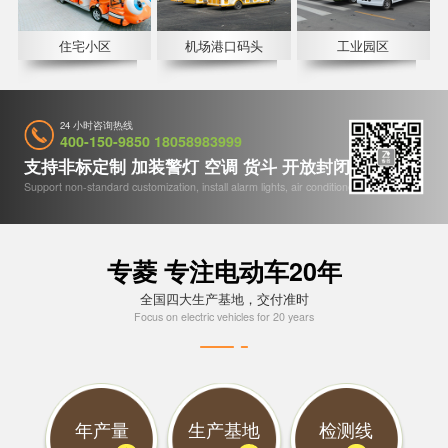
住宅小区
机场港口码头
工业园区
24 小时咨询热线
400-150-9850 18058983999
支持非标定制 加装警灯 空调 货斗 开放封闭 收音机等
Support non-standard customization, install alarm lights, air conditioners, etc
专菱 专注电动车20年
全国四大生产基地，交付准时
Focus on electric vehicles for 20 years
年产量
生产基地
检测线