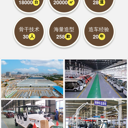
18000
20000
28
台
㎡
道
骨干技术
海量造型
造车经验
30
258
20
人
款
年